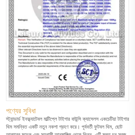
পণ্যের সুবিধা
স্ট্যান্ডার্ড ইনফ্ল্যাটেবল মাল্টিপ্লে টাইগার বাউন্সি ক্যাসেলস একচেটিয়া টাইগার
থিম সমন্বিত একটি নতুন নকশা গ্রহণ করে। পূর্ববর্তী ফুটবল থিম, ছোট
আকারের মডেল এবং সহগামী আনুষাঙ্গিক থেকে ভিন্ন, এটি মূলত চুন সবুজ