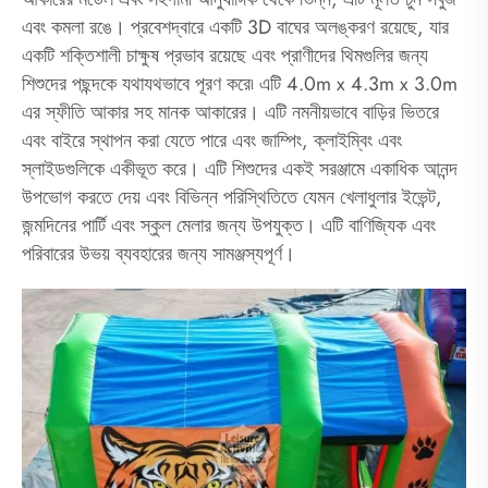
এবং কমলা রঙে। প্রবেশদ্বারে একটি 3D বাঘের অলঙ্করণ রয়েছে, যার
একটি শক্তিশালী চাক্ষুষ প্রভাব রয়েছে এবং প্রাণীদের থিমগুলির জন্য
শিশুদের পছন্দকে যথাযথভাবে পূরণ করে৷ এটি 4.0m x 4.3m x 3.0m
এর স্ফীতি আকার সহ মানক আকারের। এটি নমনীয়ভাবে বাড়ির ভিতরে
এবং বাইরে স্থাপন করা যেতে পারে এবং জাম্পিং, ক্লাইম্বিং এবং
স্লাইডগুলিকে একীভূত করে। এটি শিশুদের একই সরঞ্জামে একাধিক আনন্দ
উপভোগ করতে দেয় এবং বিভিন্ন পরিস্থিতিতে যেমন খেলাধুলার ইভেন্ট,
জন্মদিনের পার্টি এবং স্কুল মেলার জন্য উপযুক্ত। এটি বাণিজ্যিক এবং
পরিবারের উভয় ব্যবহারের জন্য সামঞ্জস্যপূর্ণ।