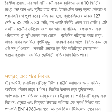
বৈশিষ্ট্য রয়েছে, যার অর্থ এটি একটি একক ব্যক্তির দ্বারা 10 মিনিটের
মধ্যে সেট আপ এবং স্ফীত হতে পারে, ইভেন্টগুলির জন্য দ্রুত সেটআপের
প্রয়োজনীয়তা পূরণ করে। ভাঁজ করা হলে, প্যাকেজিংয়ের আকার 127
সেমি × 82 সেমি × 83 সেমি, যার একটি ইউনিট ওজন 111 কেজি। এটি
একটি একচেটিয়া স্টোরেজ ব্যাগ সহ আসে যা পরিবহন, সঞ্চয়স্থান এবং
পরিবহনকে খুব সুবিধাজনক করে তোলে। প্রতিদিন পরিষ্কার করার জন্য,
হালকা সাবান জল দিয়ে পৃষ্ঠটি মুছুন। সংরক্ষণ করার আগে, নিশ্চিত করুন যে
এটি সম্পূর্ণ শুকনো। সহগামী মেরামত টুল কিট অতিরিক্ত রক্ষণাবেক্ষণ
খরচের প্রয়োজন বাদ দিয়ে ছোটখাটো ক্ষতি সামাল দিতে পারে।
সংগ্রহ এবং পরে বিক্রয়
স্ট্যান্ডার্ড ইনফ্ল্যাটেবল মাল্টিপ্লে টাইগার বাউন্সি ক্যাসলের জন্য সর্বনিম্ন
অর্ডারের পরিমাণ মাত্র 1 পিস। নিয়মিত উত্পাদন চক্র যুক্তিসঙ্গত.
অর্থপ্রদানের পদ্ধতি হল ব্যাঙ্ক ওয়্যার ট্রান্সফার। প্রক্রিয়াটি স্বচ্ছ এবং
নিরাপদ, ক্রেতা এবং বিক্রেতা উভয়ের অধিকার এবং স্বার্থ নিশ্চিত করে।
পণ্যগুলি EN14960-এর মতো আন্তর্জাতিক সার্টিফিকেশন মেনে চলে