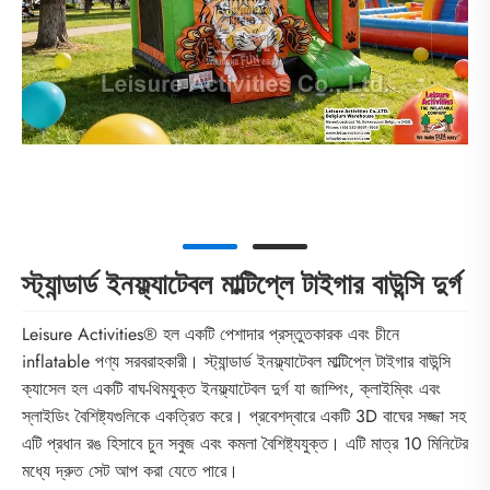
স্ট্যান্ডার্ড ইনফ্ল্যাটেবল মাল্টিপ্লে টাইগার বাউন্সি দুর্গ
Leisure Activities® হল একটি পেশাদার প্রস্তুতকারক এবং চীনে
inflatable পণ্য সরবরাহকারী। স্ট্যান্ডার্ড ইনফ্ল্যাটেবল মাল্টিপ্লে টাইগার বাউন্সি
ক্যাসেল হল একটি বাঘ-থিমযুক্ত ইনফ্ল্যাটেবল দুর্গ যা জাম্পিং, ক্লাইম্বিং এবং
স্লাইডিং বৈশিষ্ট্যগুলিকে একত্রিত করে। প্রবেশদ্বারে একটি 3D বাঘের সজ্জা সহ
এটি প্রধান রঙ হিসাবে চুন সবুজ এবং কমলা বৈশিষ্ট্যযুক্ত। এটি মাত্র 10 মিনিটের
মধ্যে দ্রুত সেট আপ করা যেতে পারে।