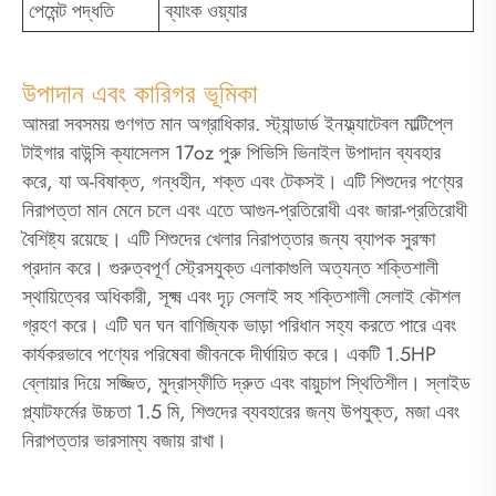
পেমেন্ট পদ্ধতি
ব্যাংক ওয়্যার
উপাদান এবং কারিগর ভূমিকা
আমরা সবসময় গুণগত মান অগ্রাধিকার. স্ট্যান্ডার্ড ইনফ্ল্যাটেবল মাল্টিপ্লে
টাইগার বাউন্সি ক্যাসেলস 17oz পুরু পিভিসি ভিনাইল উপাদান ব্যবহার
করে, যা অ-বিষাক্ত, গন্ধহীন, শক্ত এবং টেকসই। এটি শিশুদের পণ্যের
নিরাপত্তা মান মেনে চলে এবং এতে আগুন-প্রতিরোধী এবং জারা-প্রতিরোধী
বৈশিষ্ট্য রয়েছে। এটি শিশুদের খেলার নিরাপত্তার জন্য ব্যাপক সুরক্ষা
প্রদান করে। গুরুত্বপূর্ণ স্ট্রেসযুক্ত এলাকাগুলি অত্যন্ত শক্তিশালী
স্থায়িত্বের অধিকারী, সূক্ষ্ম এবং দৃঢ় সেলাই সহ শক্তিশালী সেলাই কৌশল
গ্রহণ করে। এটি ঘন ঘন বাণিজ্যিক ভাড়া পরিধান সহ্য করতে পারে এবং
কার্যকরভাবে পণ্যের পরিষেবা জীবনকে দীর্ঘায়িত করে। একটি 1.5HP
ব্লোয়ার দিয়ে সজ্জিত, মুদ্রাস্ফীতি দ্রুত এবং বায়ুচাপ স্থিতিশীল। স্লাইড
প্ল্যাটফর্মের উচ্চতা 1.5 মি, শিশুদের ব্যবহারের জন্য উপযুক্ত, মজা এবং
নিরাপত্তার ভারসাম্য বজায় রাখা।