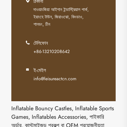
ঠিকানা

দাওয়াংজিয়া আইশান ইন্ডাস্ট্রিয়াল পার্ক,
ইয়াংহে টাউন, জিয়াওঝো, কিংডাও,
শানডং, চীন
টেলিফোন

+86-13210208642
ই-মেইল

info@leisureactcn.com
Inflatable Bouncy Castles, Inflatable Sports
Games, Inflatables Accessories, পাইকারি
অর্ডার, কাস্টমাইজড প্রকল্প বা OEM প্রয়োজনীয়তা