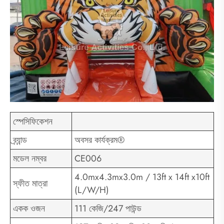
স্পেসিফিকেশন
ব্র্যান্ড
অবসর কার্যক্রম®
মডেল নম্বর
CE006
4.0mx4.3mx3.0m / 13ft x 14ft x10ft
স্ফীত মাত্রা
(L/W/H)
একক ওজন
111 কেজি/247 পাউন্ড