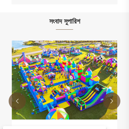
সংবাদ সুপারিশ
কেন ইনফ্ল্যাটেবল স্পোর্টস গেমগুলি সবচেয়ে দ্রুত বর্ধনশীল
ভাড়ার সেগমেন্ট: প্রতিযোগিতামূলক প্লে ড্রাইভ রিবুকিং এবং
আয়
আরো দেখুন >>

