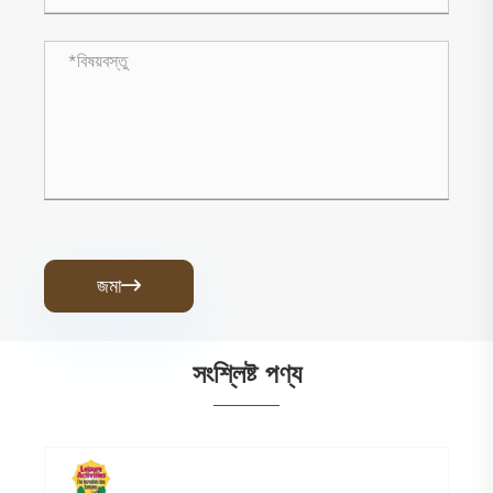
জমা

সংশ্লিষ্ট পণ্য