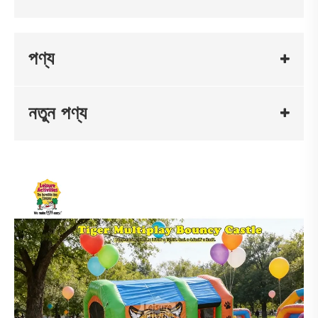
পণ্য
নতুন পণ্য