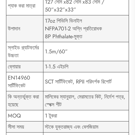
127 সেমি x82 সেমি x83 সেমি /
প্যাক করা মাত্রা
50”x32”x33”
17oz পিভিসি ভিনাইল
উপাদান
NFPA701-2 অগ্নি প্রতিরোধক
8P Phthalate-মুক্ত
স্লাইড প্ল্যাটফর্মের
1.5m/60”
উচ্চতা
ব্লোয়ার
1-1.5 এইচপি
EN14960
SCT সার্টিফিকেট, RPII পরিদর্শক রিপোর্ট
সার্টিফিকেট
কি অন্তর্ভুক্ত করা
মালিকের ম্যানুয়াল, মেরামতের কিট, নির্দেশ পত্র,
হয়েছে
স্পেক্স শীট
MOQ
1 টুকরা
সীসা সময়
স্টকে যুক্তরাজ্য এবং বেলজিয়াম