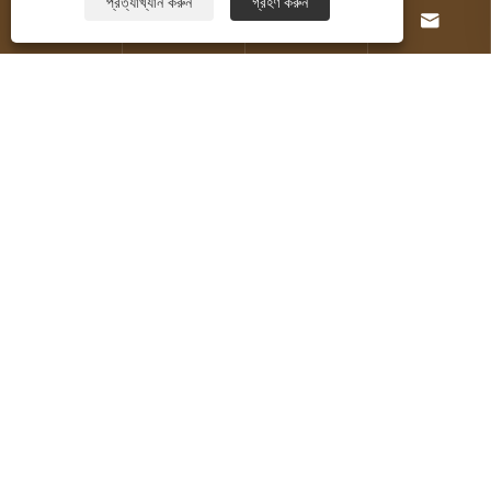
প্রত্যাখ্যান করুন
গ্রহণ করুন




পণ্য
যোগাযোগ করুন
আমাদের অনুসরণ করো
কপিরাইট © 2026 অবসর কার্যকলাপ কোং, লিমিটেড। সর্বস্বত্ব
সংরক্ষিত।