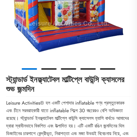
স্ট্যান্ডার্ড ইনফ্ল্যাটেবল মাল্টিপ্লে বাউন্সি ক্যাসলের
শুভ জন্মদিন
Leisure Activities® হল একটি পেশাদার inflatable পণ্য প্রস্তুতকারক
এবং চীনে সরবরাহকারী যাতে inflatable শিল্পে 30 বছরেরও বেশি অভিজ্ঞতা
রয়েছে। স্ট্যান্ডার্ড ইনফ্ল্যাটেবল মাল্টিপ্লে বাউন্সি ক্যাসেলস হ্যাপি বার্থডে আমাদের
দ্বারা স্বাধীনভাবে বিকশিত এবং উত্পাদিত হয়। এটি একটি রঙিন জন্মদিনের থিম
ডিজাইনের চারপাশে কেন্দ্রীভূত, নিরাপত্তা এবং মজা উভয়ই বিবেচনায় নিয়ে, এবং