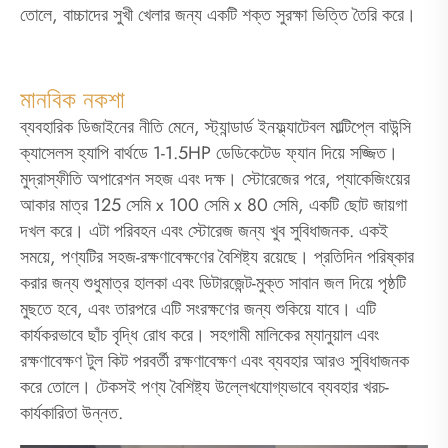
তোলে, বাচ্চাদের সুখী খেলার জন্য একটি শক্ত সুরক্ষা ভিত্তি তৈরি করে।
মানবিক নকশা
ব্যবহারিক ডিজাইনের নীতি মেনে, স্ট্যান্ডার্ড ইনফ্ল্যাটেবল মাল্টিপ্লে বাউন্সি
ক্যাসেলস হ্যাপি বার্থডে 1-1.5HP ডেডিকেটেড ফ্যান দিয়ে সজ্জিত।
মুদ্রাস্ফীতি অপারেশন সহজ এবং দক্ষ। স্টোরেজের পরে, প্যাকেজিংয়ের
আকার মাত্র 125 সেমি x 100 সেমি x 80 সেমি, একটি ছোট জায়গা
দখল করে। এটা পরিবহন এবং স্টোরেজ জন্য খুব সুবিধাজনক. একই
সময়ে, পণ্যটির সহজ-রক্ষণাবেক্ষণের বৈশিষ্ট্য রয়েছে। প্রতিদিন পরিষ্কার
করার জন্য শুধুমাত্র হালকা এবং ডিটারজেন্ট-মুক্ত সাবান জল দিয়ে পৃষ্ঠটি
মুছতে হবে, এবং তারপরে এটি সংরক্ষণের জন্য শুকিয়ে যাবে। এটি
কার্যকরভাবে ছাঁচ বৃদ্ধি রোধ করে। সহগামী মালিকের ম্যানুয়াল এবং
রক্ষণাবেক্ষণ টুল কিট পরবর্তী রক্ষণাবেক্ষণ এবং ব্যবহার আরও সুবিধাজনক
করে তোলে। টেকসই পণ্য বৈশিষ্ট্য উল্লেখযোগ্যভাবে ব্যবহার খরচ-
কার্যকারিতা উন্নত.