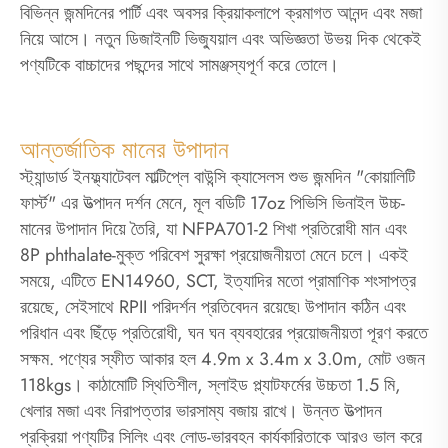
বিভিন্ন জন্মদিনের পার্টি এবং অবসর ক্রিয়াকলাপে ক্রমাগত আনন্দ এবং মজা
নিয়ে আসে। নতুন ডিজাইনটি ভিজ্যুয়াল এবং অভিজ্ঞতা উভয় দিক থেকেই
পণ্যটিকে বাচ্চাদের পছন্দের সাথে সামঞ্জস্যপূর্ণ করে তোলে।
আন্তর্জাতিক মানের উপাদান
স্ট্যান্ডার্ড ইনফ্ল্যাটেবল মাল্টিপ্লে বাউন্সি ক্যাসেলস শুভ জন্মদিন "কোয়ালিটি
ফার্স্ট" এর উত্পাদন দর্শন মেনে, মূল বডিটি 17oz পিভিসি ভিনাইল উচ্চ-
মানের উপাদান দিয়ে তৈরি, যা NFPA701-2 শিখা প্রতিরোধী মান এবং
8P phthalate-মুক্ত পরিবেশ সুরক্ষা প্রয়োজনীয়তা মেনে চলে। একই
সময়ে, এটিতে EN14960, SCT, ইত্যাদির মতো প্রামাণিক শংসাপত্র
রয়েছে, সেইসাথে RPII পরিদর্শন প্রতিবেদন রয়েছে৷ উপাদান কঠিন এবং
পরিধান এবং ছিঁড়ে প্রতিরোধী, ঘন ঘন ব্যবহারের প্রয়োজনীয়তা পূরণ করতে
সক্ষম. পণ্যের স্ফীত আকার হল 4.9m x 3.4m x 3.0m, মোট ওজন
118kgs। কাঠামোটি স্থিতিশীল, স্লাইড প্ল্যাটফর্মের উচ্চতা 1.5 মি,
খেলার মজা এবং নিরাপত্তার ভারসাম্য বজায় রাখে। উন্নত উত্পাদন
প্রক্রিয়া পণ্যটির সিলিং এবং লোড-ভারবহন কার্যকারিতাকে আরও ভাল করে