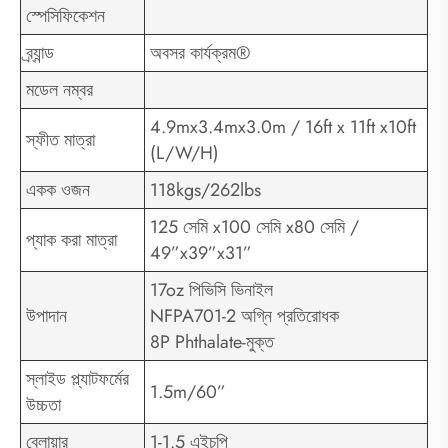
স্পেসিফিকেশন
ব্র্যান্ড
অবসর কার্যক্রম®
মডেল নম্বর
4.9mx3.4mx3.0m / 16ft x 11ft x10ft
স্ফীত মাত্রা
(L/W/H)
একক ওজন
118kgs/262lbs
125 সেমি x100 সেমি x80 সেমি /
প্যাক করা মাত্রা
49”x39”x31”
17oz পিভিসি ভিনাইল
উপাদান
NFPA701-2 অগ্নি প্রতিরোধক
8P Phthalate-মুক্ত
স্লাইড প্ল্যাটফর্মের
1.5m/60”
উচ্চতা
ব্লোয়ার
1-1.5 এইচপি