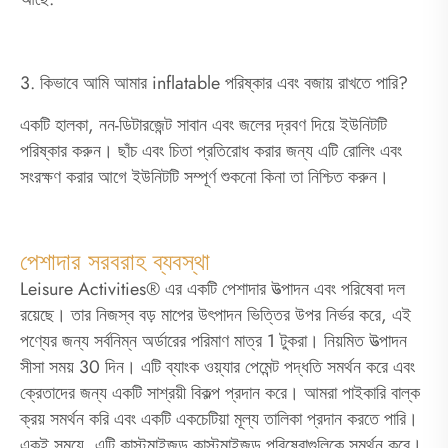
3. কিভাবে আমি আমার inflatable পরিষ্কার এবং বজায় রাখতে পারি?
একটি হালকা, নন-ডিটারজেন্ট সাবান এবং জলের দ্রবণ দিয়ে ইউনিটটি
পরিষ্কার করুন। ছাঁচ এবং চিতা প্রতিরোধ করার জন্য এটি রোলিং এবং
সংরক্ষণ করার আগে ইউনিটটি সম্পূর্ণ শুকনো কিনা তা নিশ্চিত করুন।
পেশাদার সরবরাহ ব্যবস্থা
Leisure Activities® এর একটি পেশাদার উত্পাদন এবং পরিষেবা দল
রয়েছে। তার নিজস্ব বড় মাপের উৎপাদন ভিত্তির উপর নির্ভর করে, এই
পণ্যের জন্য সর্বনিম্ন অর্ডারের পরিমাণ মাত্র 1 টুকরা। নিয়মিত উত্পাদন
সীসা সময় 30 দিন। এটি ব্যাংক ওয়্যার পেমেন্ট পদ্ধতি সমর্থন করে এবং
ক্রেতাদের জন্য একটি সাশ্রয়ী বিকল্প প্রদান করে। আমরা পাইকারি বাল্ক
ক্রয় সমর্থন করি এবং একটি একচেটিয়া মূল্য তালিকা প্রদান করতে পারি।
একই সময়ে, এটি কাস্টমাইজড কাস্টমাইজড পরিষেবাগুলিকে সমর্থন করে।