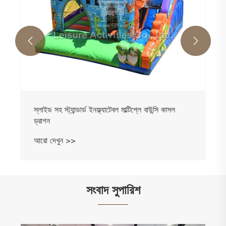


সংবাদ সুপারিশ