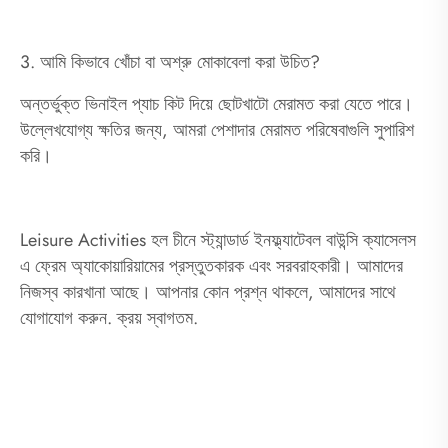
3. আমি কিভাবে খোঁচা বা অশ্রু মোকাবেলা করা উচিত?
অন্তর্ভুক্ত ভিনাইল প্যাচ কিট দিয়ে ছোটখাটো মেরামত করা যেতে পারে।
উল্লেখযোগ্য ক্ষতির জন্য, আমরা পেশাদার মেরামত পরিষেবাগুলি সুপারিশ
করি।
Leisure Activities হল চীনে স্ট্যান্ডার্ড ইনফ্ল্যাটেবল বাউন্সি ক্যাসেলস
এ ফ্রেম অ্যাকোয়ারিয়ামের প্রস্তুতকারক এবং সরবরাহকারী। আমাদের
নিজস্ব কারখানা আছে। আপনার কোন প্রশ্ন থাকলে, আমাদের সাথে
যোগাযোগ করুন. ক্রয় স্বাগতম.