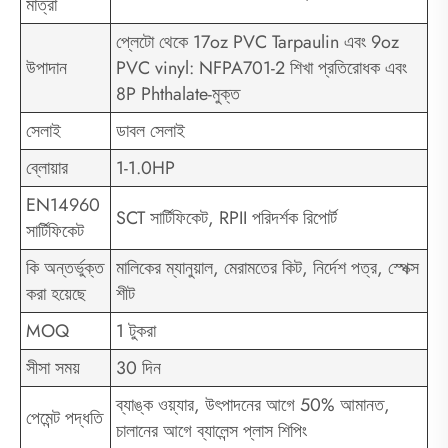
মাত্রা
প্লেটো থেকে 17oz PVC Tarpaulin এবং 9oz
উপাদান
PVC vinyl: NFPA701-2 শিখা প্রতিরোধক এবং
8P Phthalate-মুক্ত
সেলাই
ডাবল সেলাই
ব্লোয়ার
1-1.0HP
EN14960
SCT সার্টিফিকেট, RPII পরিদর্শক রিপোর্ট
সার্টিফিকেট
কি অন্তর্ভুক্ত
মালিকের ম্যানুয়াল, মেরামতের কিট, নির্দেশ পত্র, স্পেক্স
করা হয়েছে
শীট
MOQ
1 টুকরা
সীসা সময়
30 দিন
ব্যাঙ্ক ওয়্যার, উৎপাদনের আগে 50% আমানত,
পেমেন্ট পদ্ধতি
চালানের আগে ব্যালেন্স প্লাস শিপিং