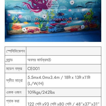
স্পেসিফিকেশন
ব্র্যান্ড
অবসর কার্যক্রম®
মডেল নম্বর
CE001
5.5mx4.0mx3.4m / 18ft x 13ft x11ft
স্ফীত মাত্রা
(L/W/H)
একক ওজন
109kgs/242lbs
প্যাক করা
122 সেমি x93 সেমি x80 সেমি / 48”x37”x31”