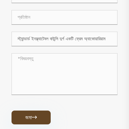
জমা
