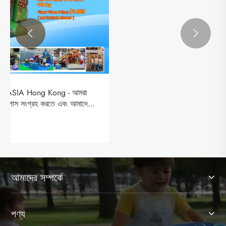


Leisure Activities® চিড়িয়াখানাকে IAAPA EXPO
ASIA-তে নিয়ে আসে শো-স্টপিং 4m ইনফ্ল্যাটেবল বাউন্সি
ক্যাসেল সহ
আরো দেখুন >>
আমাদের সম্পর্কে
পণ্য