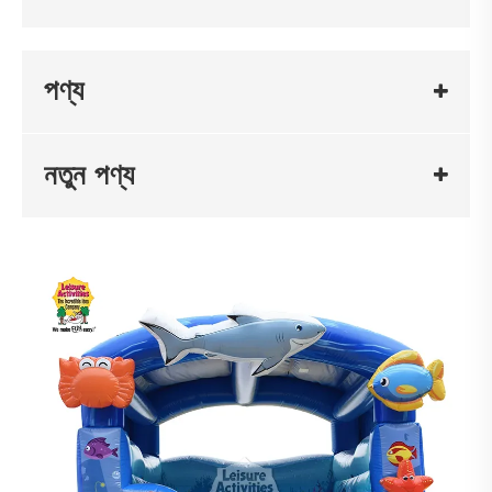
পণ্য
নতুন পণ্য