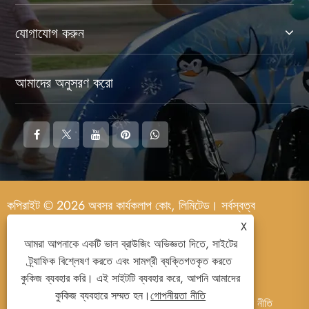
যোগাযোগ করুন
আমাদের অনুসরণ করো
কপিরাইট © 2026 অবসর কার্যকলাপ কোং, লিমিটেড। সর্বস্বত্ব
সংরক্ষিত।
X
আমরা আপনাকে একটি ভাল ব্রাউজিং অভিজ্ঞতা দিতে, সাইটের
ট্র্যাফিক বিশ্লেষণ করতে এবং সামগ্রী ব্যক্তিগতকৃত করতে
কুকিজ ব্যবহার করি। এই সাইটটি ব্যবহার করে, আপনি আমাদের
কুকিজ ব্যবহারে সম্মত হন।
গোপনীয়তা নীতি
Links
Sitemap
RSS
XML
গোপনীয়তা নীতি