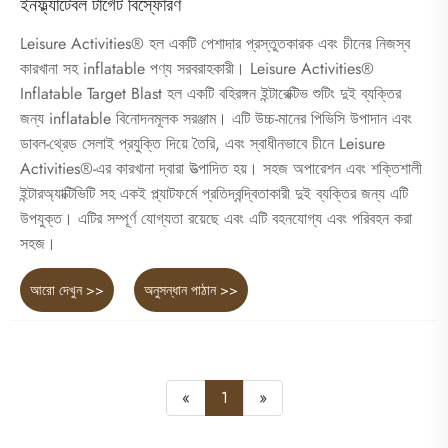
ইনফ্ল্যাটেবল টার্গেট বিস্ফোরণ
Leisure Activities® হল একটি পেশাদার প্রস্তুতকারক এবং চীনের নিজস্ব
কারখানা সহ inflatable পণ্য সরবরাহকারী। Leisure Activities®
Inflatable Target Blast হল একটি বহিরঙ্গন ইন্টারেক্টিভ শুটিং দুই ব্যক্তির
জন্য inflatable বিনোদনমূলক সরঞ্জাম। এটি উচ্চ-মানের পিভিসি উপাদান এবং
ডাবল-থ্রেড সেলাই প্রযুক্তি দিয়ে তৈরি, এবং স্বাধীনভাবে চীনে Leisure
Activities®-এর কারখানা দ্বারা উত্পাদিত হয়। সহজ অপারেশন এবং শক্তিশালী
ইন্টারঅ্যাক্টিভিটি সহ একই প্ল্যাটফর্মে প্রতিদ্বন্দ্বিতাকারী দুই ব্যক্তির জন্য এটি
উপযুক্ত। এটির সম্পূর্ণ যোগ্যতা রয়েছে এবং এটি বহনযোগ্য এবং পরিবহন করা
সহজ।
আরো দেখুন >>
অনুসন্ধান পাঠান >>
«
1
»