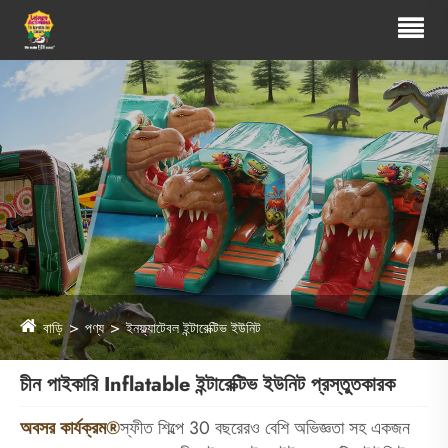
বাড়ি
পণ্য
ইনফ্ল্যাটেবল ইন্টারেক্টিভ ইউনিট
চীন পাইকারি Inflatable ইন্টারেক্টিভ ইউনিট প্রস্তুতকারক
অবসর কার্যক্রম®
স্ফীত শিল্পে 30 বছরেরও বেশি অভিজ্ঞতা সহ একজন