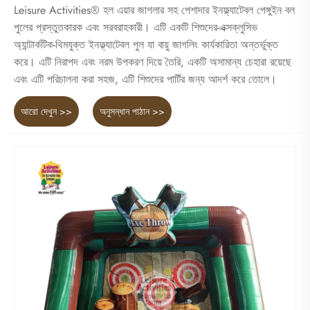
Leisure Activities® হল এয়ার জাগলার সহ পেশাদার ইনফ্ল্যাটেবল পেঙ্গুইন বল
পুলের প্রস্তুতকারক এবং সরবরাহকারী। এটি একটি শিশুদের-এক্সক্লুসিভ
অ্যান্টার্কটিক-থিমযুক্ত ইনফ্ল্যাটেবল পুল যা বায়ু জাগলিং কার্যকারিতা অন্তর্ভুক্ত
করে। এটি নিরাপদ এবং নরম উপকরণ দিয়ে তৈরি, একটি অসামান্য চেহারা রয়েছে
এবং এটি পরিচালনা করা সহজ, এটি শিশুদের পার্টির জন্য আদর্শ করে তোলে।
আরো দেখুন >>
অনুসন্ধান পাঠান >>