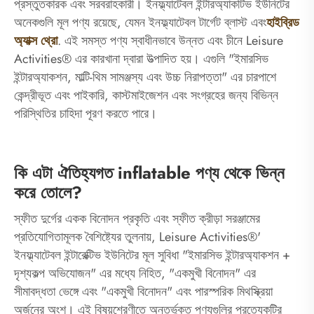
প্রস্তুতকারক এবং সরবরাহকারী। ইনফ্ল্যাটেবল ইন্টারঅ্যাকটিভ ইউনিটের
অনেকগুলি মূল পণ্য রয়েছে, যেমন ইনফ্ল্যাটেবল টার্গেট ব্লাস্ট এবং
হাইব্রিড
অ্যাক্স থ্রো
. এই সমস্ত পণ্য স্বাধীনভাবে উন্নত এবং চীনে Leisure
Activities® এর কারখানা দ্বারা উত্পাদিত হয়। এগুলি "ইমারসিভ
ইন্টারঅ্যাকশন, মাল্টি-থিম সামঞ্জস্য এবং উচ্চ নিরাপত্তা" এর চারপাশে
কেন্দ্রীভূত এবং পাইকারি, কাস্টমাইজেশন এবং সংগ্রহের জন্য বিভিন্ন
পরিস্থিতির চাহিদা পূরণ করতে পারে।
কি এটা ঐতিহ্যগত inflatable পণ্য থেকে ভিন্ন
করে তোলে?
স্ফীত দুর্গের একক বিনোদন প্রকৃতি এবং স্ফীত ক্রীড়া সরঞ্জামের
প্রতিযোগিতামূলক বৈশিষ্ট্যের তুলনায়, Leisure Activities®'
ইনফ্ল্যাটেবল ইন্টারেক্টিভ ইউনিটের মূল সুবিধা "ইমারসিভ ইন্টারঅ্যাকশন +
দৃশ্যকল্প অভিযোজন" এর মধ্যে নিহিত, "একমুখী বিনোদন" এর
সীমাবদ্ধতা ভেঙ্গে এবং "একমুখী বিনোদন" এবং পারস্পরিক মিথস্ক্রিয়া
অর্জনের অংশ। এই বিষয়শ্রেণীতে অন্তর্ভুক্ত পণ্যগুলির প্রত্যেকটির