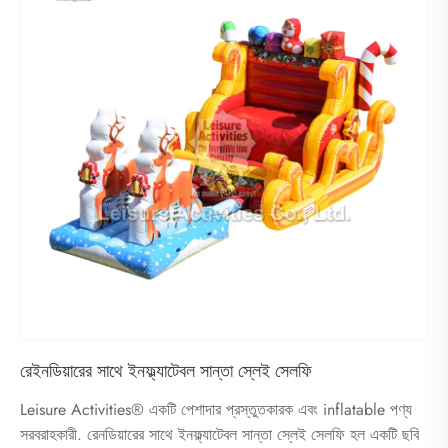
রেইনডিয়ারের সাথে ইনফ্ল্যাটেবল সান্তা স্লেই সেলফি
Leisure Activities® একটি পেশাদার প্রস্তুতকারক এবং inflatable পণ্য
সরবরাহকারী. রেনডিয়ারের সাথে ইনফ্ল্যাটেবল সান্তা স্লেই সেলফি হল একটি ছবি