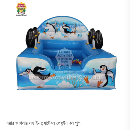
এয়ার জাগলার সহ ইনফ্ল্যাটেবল পেঙ্গুইন বল পুল