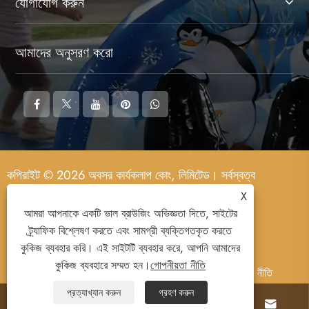
যোগাযোগ করুন
আমাদের অনুসরণ করো
কপিরাইট © 2026 অবসর কার্যকলাপ কোং, লিমিটেড। সর্বস্বত্ব
সংরক্ষিত।
X
আমরা আপনাকে একটি ভাল ব্রাউজিং অভিজ্ঞতা দিতে, সাইটের
ট্র্যাফিক বিশ্লেষণ করতে এবং সামগ্রী ব্যক্তিগতকৃত করতে
কুকিজ ব্যবহার করি। এই সাইটটি ব্যবহার করে, আপনি আমাদের
কুকিজ ব্যবহারে সম্মত হন।
গোপনীয়তা নীতি
Links
Sitemap
RSS
XML
গোপনীয়তা নীতি
প্রত্যাখ্যান করুন
গ্রহণ করুন



