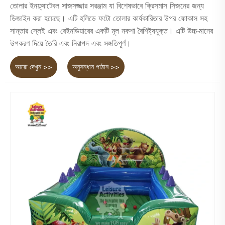
তোলার ইনফ্ল্যাটেবল সাজসজ্জার সরঞ্জাম যা বিশেষভাবে ক্রিসমাস সিজনের জন্য
ডিজাইন করা হয়েছে। এটি হলিডে ফটো তোলার কার্যকারিতার উপর ফোকাস সহ
সান্তার স্লেই এবং রেইনডিয়ারের একটি মূল নকশা বৈশিষ্ট্যযুক্ত। এটি উচ্চ-মানের
উপকরণ দিয়ে তৈরি এবং নিরাপদ এবং সঙ্গতিপূর্ণ।
আরো দেখুন >>
অনুসন্ধান পাঠান >>