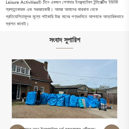
Leisure Activities® চীনে একজন পেশাদার ইনফ্ল্যাটেবল ইন্টারেক্টিভ ইউনিট
প্রস্তুতকারক এবং সরবরাহকারী। আমরা আমাদের কারখানা থেকে
প্রতিযোগিতামূলক মূল্যে পাইকারি উচ্চ মানের পণ্যগুলিতে আপনাকে আন্তরিকভাবে
স্বাগত জানাই।
সংবাদ সুপারিশ