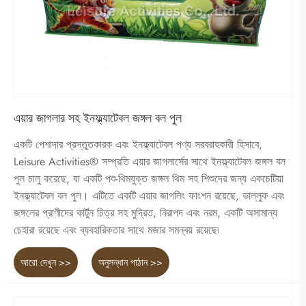
এয়ার জাগলার সহ ইনফ্ল্যাটেবল জঙ্গল বল পুল
একটি পেশাদার প্রস্তুতকারক এবং ইনফ্ল্যাটেবল পণ্য সরবরাহকারী হিসাবে,
Leisure Activities® সম্প্রতি এয়ার জাগলার্সের সাথে ইনফ্ল্যাটেবল জঙ্গল বল
পুল চালু করেছে, যা একটি পশু-থিমযুক্ত জঙ্গল থিম সহ শিশুদের জন্য একচেটিয়া
ইনফ্ল্যাটেবল বল পুল। এটিতে একটি এয়ার জাগলিং ফাংশন রয়েছে, ভাল্লুক এবং
জঙ্গলের প্রাণীদের কার্টুন চিত্র সহ মুদ্রিত, নিরাপদ এবং নরম, একটি অসামান্য
চেহারা রয়েছে এবং ব্যবহারিকতার সাথে মজার সমন্বয় রয়েছে৷
আরো দেখুন >>
অনুসন্ধান পাঠান >>