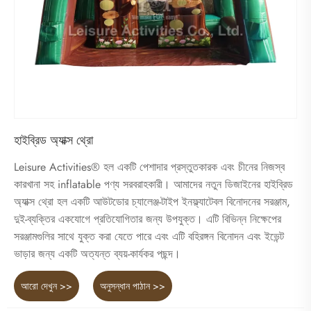
হাইব্রিড অ্যাক্স থ্রো
Leisure Activities® হল একটি পেশাদার প্রস্তুতকারক এবং চীনের নিজস্ব
কারখানা সহ inflatable পণ্য সরবরাহকারী। আমাদের নতুন ডিজাইনের হাইব্রিড
অ্যাক্স থ্রো হল একটি আউটডোর চ্যালেঞ্জ-টাইপ ইনফ্ল্যাটেবল বিনোদনের সরঞ্জাম,
দুই-ব্যক্তির একযোগে প্রতিযোগিতার জন্য উপযুক্ত। এটি বিভিন্ন নিক্ষেপের
সরঞ্জামগুলির সাথে যুক্ত করা যেতে পারে এবং এটি বহিরঙ্গন বিনোদন এবং ইভেন্ট
ভাড়ার জন্য একটি অত্যন্ত ব্যয়-কার্যকর পছন্দ।
আরো দেখুন >>
অনুসন্ধান পাঠান >>