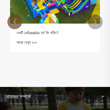


একটি inflatable দুর্গ কি গঠিত?
আরো দেখুন >>
আমাদের সম্পর্কে