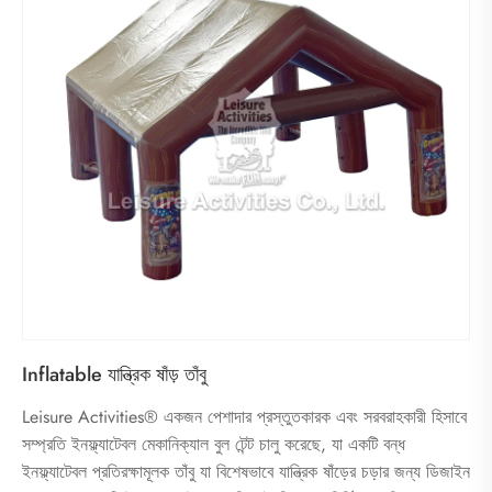
Inflatable যান্ত্রিক ষাঁড় তাঁবু
Leisure Activities® একজন পেশাদার প্রস্তুতকারক এবং সরবরাহকারী হিসাবে
সম্প্রতি ইনফ্ল্যাটেবল মেকানিক্যাল বুল টেন্ট চালু করেছে, যা একটি বন্ধ
ইনফ্ল্যাটেবল প্রতিরক্ষামূলক তাঁবু যা বিশেষভাবে যান্ত্রিক ষাঁড়ের চড়ার জন্য ডিজাইন