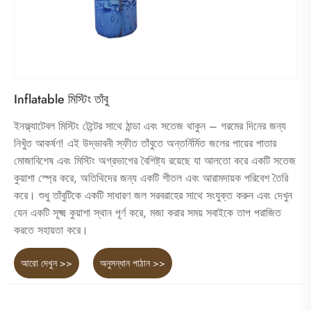
Inflatable মিস্টিং তাঁবু
ইনফ্ল্যাটেবল মিস্টিং টেন্টের সাথে ঠান্ডা এবং সতেজ থাকুন – গরমের দিনের জন্য
নিখুঁত আকর্ষণ! এই উদ্ভাবনী স্ফীত তাঁবুতে অন্তর্নির্মিত জলের পায়ের পাতার
মোজাবিশেষ এবং মিস্টিং অগ্রভাগের বৈশিষ্ট্য রয়েছে যা আলতো করে একটি সতেজ
কুয়াশা স্প্রে করে, অতিথিদের জন্য একটি শীতল এবং আরামদায়ক পরিবেশ তৈরি
করে। শুধু তাঁবুটিকে একটি সাধারণ জল সরবরাহের সাথে সংযুক্ত করুন এবং দেখুন
যেন একটি সূক্ষ্ম কুয়াশা স্থান পূর্ণ করে, মজা করার সময় সবাইকে তাপ পরাজিত
করতে সহায়তা করে।
আরো দেখুন >>
অনুসন্ধান পাঠান >>