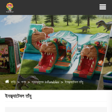
বাড়ি
পণ্য
প্রচারমূলক Inflatables
ইনফ্ল্যাটেবল তাঁবু
ইনফ্ল্যাটেবল তাঁবু