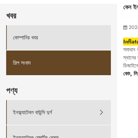
কেন ইনফ
খবর
202
কোম্পানির খবর
Inflatab
সমাধান খ
স্থানের
শিল্প সংবাদ
ডিজাইনের
কোং, লি
পণ্য
ইনফ্ল্যাটেবল বাউন্সি দুর্গ

ইনফ্ল্যাটেবল স্পোর্টস গেমস