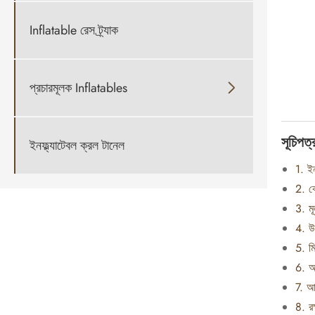
Inflatable রেস ট্র্যাক
প্রচারমূলক Inflatables

সূচিপত্
ইনফ্ল্যাটেবল ক্রল টানেল
1. ইন
2. কে
3. মূ
4. উচ
5. মিন
6. আ
7. আ
8. রক