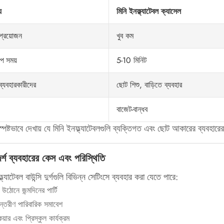
য
মিনি ইনফ্ল্যাটেবল ক্যাসেল
খুব কম
 প্রয়োজন
5-10 মিনিট
প সময়
ছোট শিশু, বাড়িতে ব্যবহার
 ব্যবহারকারীদের
বাজেট-বান্ধব
স্পষ্টভাবে দেখায় যে মিনি ইনফ্ল্যাটেবলগুলি ব্যক্তিগত এবং ছোট আকারের ব্যবহা
্শ ব্যবহারের কেস এবং পরিস্থিতি
্ল্যাটেবল বাউন্সি দুর্গগুলি বিভিন্ন সেটিংসে ব্যবহার করা যেতে পারে:
র উঠোনে জন্মদিনের পার্টি
ন্তরীণ পারিবারিক সমাবেশ
য়ার এবং প্রিস্কুল কার্যক্রম