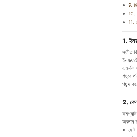
9. মি
10. প
11. চ
1. ইনফ্
স্ফীত ব
ইনফ্ল্য
এমনকি হ
শহুরে প
পছন্দ কর
2. কেন 
কমপ্যাক্
অবদান র
ছোট ব