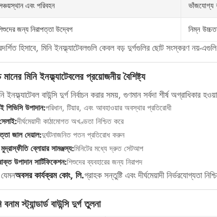
ভাঁজযোগ্য 
সঞ্চয়স্থান এবং পরিবহন
নিম্ন উচ্চত
িশুদের জন্য নিরাপত্তা উদ্বেগ
দর্শিত হিসাবে, মিনি ইনফ্ল্যাটেবলগুলি কেবল বড় দুর্গগুলির ছোট সংস্করণ নয়-এগু
 মানের মিনি ইনফ্ল্যাটেবলের প্রয়োজনীয় বৈশিষ্ট্য
ি ইনফ্ল্যাটেবল বাউন্সি দুর্গ নির্বাচন করার সময়, গুণমান সর্বদা শীর্ষ অগ্রাধিকার হও
ই পিভিসি উপাদান:
পরিধান, টিয়ার, এবং আবহাওয়ার অবস্থার প্রতিরোধী
া সেলাই:
দীর্ঘমেয়াদী কাঠামোগত অখণ্ডতা নিশ্চিত করে
ত্তা জাল দেয়াল:
দুর্ঘটনাজনিত পতন প্রতিরোধ করুন
 মুদ্রাস্ফীতি ব্লোয়ার সামঞ্জস্য:
মিনিটের মধ্যে দ্রুত সেটআপ
াক্ত উপাদান সার্টিফিকেশন:
শিশুদের ব্যবহারের জন্য নিরাপদ
া যেমন
অবসর কার্যক্রম কোং, লি.
গ্রাহক সন্তুষ্টি এবং দীর্ঘমেয়াদী নির্ভরযোগ্যতা 
বনাম স্ট্যান্ডার্ড বাউন্সি দুর্গ তুলনা