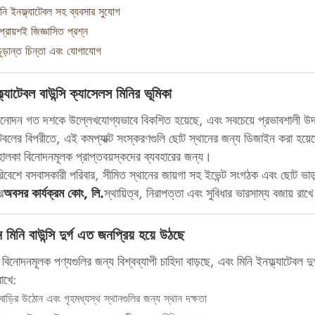
নি ইনফ্ল্যাটেবল সহ ব্যবসার সুযোগ
্রায়শই জিজ্ঞাসিত প্রশ্ন
ূড়ান্ত চিন্তা এবং যোগাযোগ
ল্যাটেবল বাউন্সি ক্যাসেলস মিনির ভূমিকা
িনোদন গত দশকে উল্লেখযোগ্যভাবে বিকশিত হয়েছে, এবং সবচেয়ে প্রভাবশালী উদ
াটেবলের বিপরীতে, এই কমপ্যাক্ট সংস্করণগুলি ছোট স্থানের জন্য ডিজাইন করা হ
ালকা বিনোদনমূলক প্রাপ্তবয়স্কদের ব্যবহারের জন্য।
রিবেশে বসবাসকারী পরিবার, সীমিত স্থানের জায়গা সহ ইভেন্ট সংগঠক এবং ছোট ভাড়া
ে
অবসর কার্যক্রম কোং, লি.
স্থায়িত্ব, নিরাপত্তা এবং সুবিধার ভারসাম্য বজায় রা
মিনি বাউন্সি দুর্গ এত জনপ্রিয় হয়ে উঠছে
ট বিনোদনমূলক পণ্যগুলির জন্য বিশ্বব্যাপী চাহিদা বাড়ছে, এবং মিনি ইনফ্ল্যাটেবল দ
াখে:
াড়ির উঠোন এবং গৃহমধ্যস্থ স্থানগুলির জন্য স্থান দক্ষতা