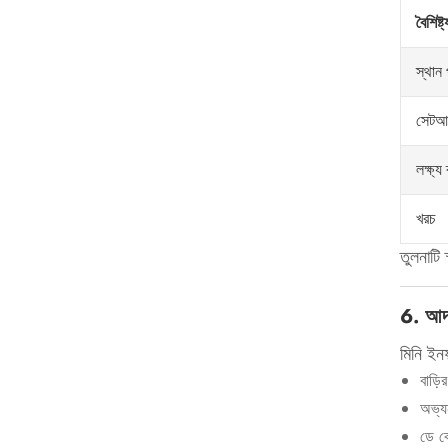
বৈশিষ্ট্
স্থান
সেটআ
লক্ষ্য
খরচ
তুলনাটি 
6. আদর
মিনি ইনফ
বাড়ি
অভ্য
ডে কে