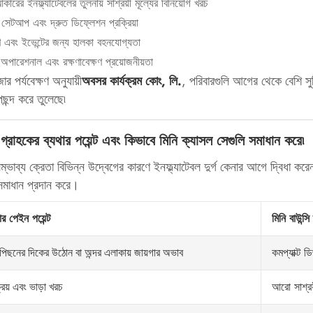
 আকারের ইনফ্ল্যাটেবলের তুলনায় সাশ্রয়ী মূল্যের বিনিয়োগ খরচ
সেটআপ এবং দ্রুত ডিফ্লেশন প্রক্রিয়া
ণ এবং ইভেন্টের জন্য হালকা বহনযোগ্যতা
 অপারেশনাল এবং রক্ষণাবেক্ষণ প্রয়োজনীয়তা
জার পর্যবেক্ষণ অনুযায়ী
অবসর কার্যক্রম কোং, লি.
, পরিবারগুলি আগের থেকে বেশি সুবি
পছন্দ করে তুলেছে৷
গ্রাহকের ব্যথার পয়েন্ট এবং কিভাবে মিনি ক্যাসল সেগুলি সমাধান করে৷
ভাব্য ক্রেতা বিভিন্ন উদ্বেগের কারণে ইনফ্ল্যাটেবল দুর্গ কেনার আগে দ্বিধা করে
 সমাধান প্রদান করে।
ার পেইন পয়েন্ট
মিনি বাউন্স
কমপ্যাক্ট 
র পিছনের দিকের উঠোন বা অন্দর এলাকায় জায়গার অভাব
আরো সাশ্রয
্রয় এবং ভাড়া খরচ