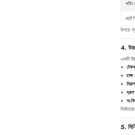
কঠিন 
ছোট শ
উপরে প্র
4. উচ্চ
একটি মিন
টেকস
চাঙ্গ
নিরাপ
দ্রুত
অ-বিষ
নির্মাতার
5. মিনি 