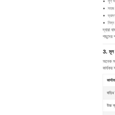
পূর্ণ
সহজ 
ভ্রম
নিম্ন
দ্বারা বা
পছন্দের 
3. মূল 
অনেক সম্
কার্যকর
কাস্টম
বাড়ি
উচ্চ ক