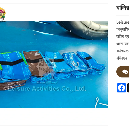
বালির
Leisure
আনুষাঙ্
বালির ব
এলোমেলো
কর্মক্ষম
বহিরঙ্গন
F