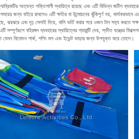
াব্রিকটির অত্যন্ত শক্তিশালী স্থায়িত্ব রয়েছে এবং এটি বিভিন্ন জটিল ব্যবহারে
ঘ সময়ের জন্য বাইরে রাখলেও এটি ক্ষতির বা উন্মোচনের ঝুঁকিপূর্ণ নয়, কার্যকরভাব
েছে, ঝরঝরে এবং দৃঢ় সেলাই দিয়ে, বালি ভর্তি করার পরে ওজন টান সহ্য করতে সক
 এটি সম্পূর্ণরূপে বহিরঙ্গন ব্যবহারের স্থায়িত্বের গ্যারান্টি দেয়, স্ফীত যন্ত্রের ফ
তি যেমন বিনোদন পার্ক, শপিং মল এবং ইভেন্ট ভাড়ার জন্য উপযুক্ত করে তোলে।