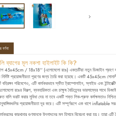
 বর্ণনা
লি ব্যাগের মূল নকশা হাইলাইট কি কি?
্যাগ 45x45cm / 18x18'' (এলোমেলো রঙে) একচেটিয়া নতুন ডিজাইন গ্রহণ করে
ের নির্দিষ্ট প্রয়োজনীয়তা পূরণের জন্য তৈরি করা হয়েছে। একটি 45x45cm সো
বহিরঙ্গন পরিবেশেও, এটি কার্যকরভাবে স্ফীত ট্রাম্পোলাইন, স্লাইড এবং ইন্টারেক্
 এলোমেলো রঙের বিকল্প, ব্যবহারিকতা এবং চাক্ষুষ বৈচিত্র্যের ভারসাম্যের সাথে 
ুত বালি ভরাট করার সুবিধা দেয় না তবে একটি শক্ত লিক-প্রুফ কর্মক্ষমতাও নিশ্চি
ুষাঙ্গিকগুলির প্রয়োজনীয়তা দূর করে। এটি সম্পূর্ণরূপে এক ধাপে inflatable সরঞ্জ
্যক্রমের কারখানার গুণমানকে উৎপাদনের মূল হিসাবে বিবেচনা করা হয়। তারা এটি ত