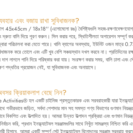
্যবহার এবং বজায় রাখা সুবিধাজনক?
্যাগ 45x45cm / 18x18'' (এলোমেলো রঙ) বৈশিষ্ট্যগুলি সহজ-রক্ষণাবেক্ষণযোগ্য ব
বং দ্রুত বালি দিয়ে পূরণ করুন। সিল করার পরে, স্থিতিশীলতা অপারেশন সম্পূর্ণ 
 দ্বারা পরিচালনা করা যেতে পারে। খালি ব্যাগের অবস্থায়, ইউনিট ওজন মাত্র 
বিধাজনক করে তোলে এবং এটি খুব বেশি সঞ্চয়স্থান দখল করবে না। প্রতিদিনের রক্ষ
়ে দাগ লাগলে পানি দিয়ে পরিষ্কার করা যায়। সংরক্ষণ করার সময়, বালি ঢালা এবং 
েক্ষণ পদ্ধতির প্রয়োজন নেই, যা সুবিধাজনক এবং অনায়াসে।
বসর ক্রিয়াকলাপ বেছে নিন?
 Activities® হল একটি চাইনিজ প্রস্তুতকারক এবং সরবরাহকারী যারা ইনফ্ল্যাটে
সাথে গভীরভাবে জড়িত, সর্বদা পেশাদার মান সহ সমস্ত পণ্য বিভাগের গুণমান নিয়ন্ত
াবে বিকশিত এবং উত্পাদিত হয়। আমরা উন্নত উত্পাদন প্রক্রিয়া এবং গুণমান নিয়ন্ত
 নির্বাচন করি, প্রধান ইনফ্ল্যাটেবল সরঞ্জামগুলির সাথে নিখুঁত সামঞ্জস্য নিশ্
ারী হিসাবে, আমরা একটি সম্পূর্ণ সেট ইনফ্ল্যাটেবল বিনোদনের সরঞ্জাম সরবরাহ করত