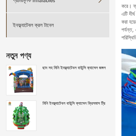
প্রচারমূলক Inflatables

করে। ফ্য
এটি দীর্
করা হয়
ইনফ্ল্যাটেবল ক্রল টানেল
পর্যন্ত,
পরিস্থি
নতুন পণ্য
ছাদ সহ মিনি ইনফ্ল্যাটেবল বাউন্সি ক্যাসেল জঙ্গল
মিনি ইনফ্ল্যাটেবল বাউন্সি ক্যাসেল ক্রিসমাস ট্রি