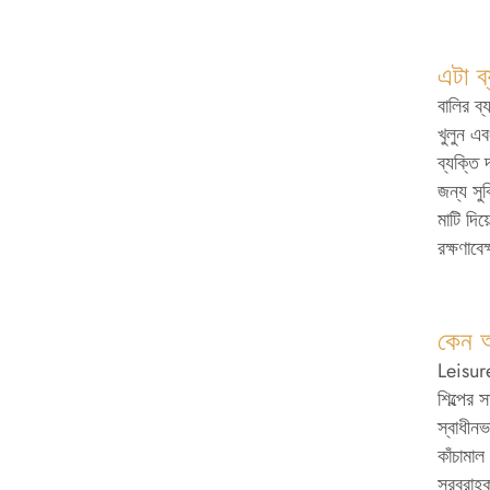
এটা ব
বালির ব
খুলুন এ
ব্যক্তি
জন্য সু
মাটি দিয
রক্ষণাব
কেন অ
Leisure
শিল্পের 
স্বাধীনভ
কাঁচামাল
সরবরাহক