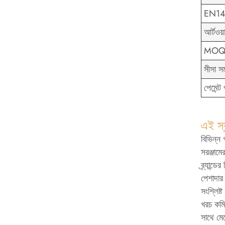
EN149
আর্টওয়া
MO
সীসা সম
পেমেন্ট
এই স্
বিভিন্ন
সরঞ্জামে
ব্র্যান
পেশাদার
সংশ্লিষ্
খরচ কমিয
সাথে ম