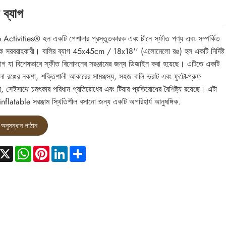
 ব্যাগ
 Activities® হল একটি পেশাদার প্রস্তুতকারক এবং চীনে স্ফীত পণ্য এবং সম্পর্কিত
গিক সরবরাহকারী। বালির ব্যাগ 45x45cm / 18x18'' (এলোমেলো রঙ) হল একটি নির্দিষ্ট
্যাগ যা বিশেষভাবে স্ফীত বিনোদনের সরঞ্জামের জন্য ডিজাইন করা হয়েছে। এটিতে একটি
 রঙের নকশা, শক্তিশালী আকারের সামঞ্জস্য, সহজ বালি ভরাট এবং ফুটো-প্রুফ
তা, সেইসাথে চমৎকার পরিধান প্রতিরোধের এবং টিয়ার প্রতিরোধের বৈশিষ্ট্য রয়েছে। এটা
 inflatable সরঞ্জাম স্থিতিশীল বসানো জন্য একটি অপরিহার্য আনুষঙ্গিক.
অনুসন্ধান পাঠান
acebook
X
WhatsApp
Pinterest
LinkedIn
Share