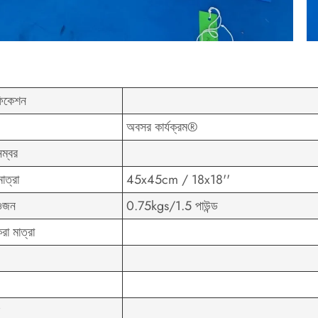
ফিকেশন
অবসর কার্যক্রম®
ম্বর
াত্রা
45x45cm / 18x18''
ওজন
0.75kgs/1.5 পাউন্ড
রা মাত্রা