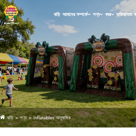
বাড়ি
আমাদের সম্পর্কে
পণ্য
খবর
ডাউনলোড ক
বাড়ি
পণ্য
Inflatables আনুষাঙ্গিক