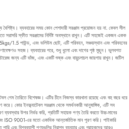
ৈশিষ্ট্য। ব্যবহারের সময় কোন পেশাদারী সরঞ্জাম প্রয়োজন হয় না. কেবল সীল
করতে সরাসরি স্ফীত সরঞ্জামের নির্দিষ্ট অবস্থানে রাখুন। এটি সহজেই একজন একক
0.75kgs/1.5 পাউন্ড, এবং ভলিউম ছোট, এটি পরিবহন, সঞ্চয়স্থান এবং পরিবহনের
ণাবেক্ষণও সহজ। ব্যবহারের পরে, শুধু ধুলো এবং দাগের পৃষ্ঠ মুছুন। ভুলবশত
স্টোরেজ জন্য এটি ভাঁজ, এবং একটি শুষ্ক এবং বায়ুচলাচল জায়গায় রাখুন। জটিল
বল গেম তৈরিতে বিশেষজ্ঞ। এটির চীনে নিজস্ব কারখানা রয়েছে এবং বহু বছর ধরে
্রণ করে। কোর ইনফ্ল্যাটেবল সরঞ্জাম থেকে সমর্থনকারী আনুষাঙ্গিক, এটি সব
্রণ ব্যবস্থার উপর নির্ভর করি, প্রতিটি সহায়ক পণ্য তৈরি করতে উচ্চ-মানের
চিত করি এবং ISO 9001-এর মতো একাধিক আন্তর্জাতিক মান পূরণ করি। পাইকারি
ে পারি এবং বিশ্বব্যাপী পণ্যগুলির নিরাপদ ব্যবহার এবং গ্রাহকদের আরও