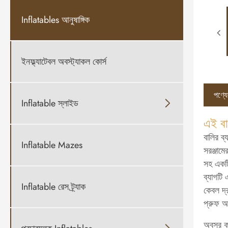
Inflatables আনুষাঙ্গিক
ইনফ্ল্যাটেবল অবস্ট্যাকল কোর্স
পণ্যের
Inflatable স্লাইড

এই বা
বালির ব
Inflatable Mazes
সরঞ্জাম
সহ একটি 
ব্যাগটি
Inflatable রেস ট্র্যাক
কেবল দ্র
প্রুফ আন
অবসর কার