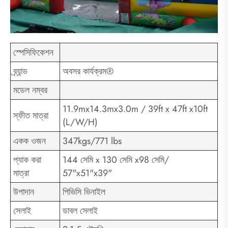
স্পেসিফিকেশন
ব্র্যান্ড
অবসর কার্যক্রম®
মডেল নম্বর
11.9mx14.3mx3.0m / 39ft x 47ft x10ft
স্ফীত মাত্রা
(L/W/H)
একক ওজন
347kgs/771 lbs
প্যাক করা
144 সেমি x 130 সেমি x98 সেমি/
মাত্রা
57"x51"x39"
উপাদান
পিভিসি ভিনাইল
সেলাই
ডাবল সেলাই