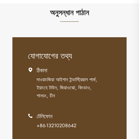
অনুসন্ধান পাঠান
যোগাযোগের তথ্য
ঠিকানা

দাওয়াংজিয়া আইশান ইন্ডাস্ট্রিয়াল পার্ক,
ইয়াংহে টাউন, জিয়াওঝো, কিংডাও,
শানডং, চীন
টেলিফোন

+86-13210208642