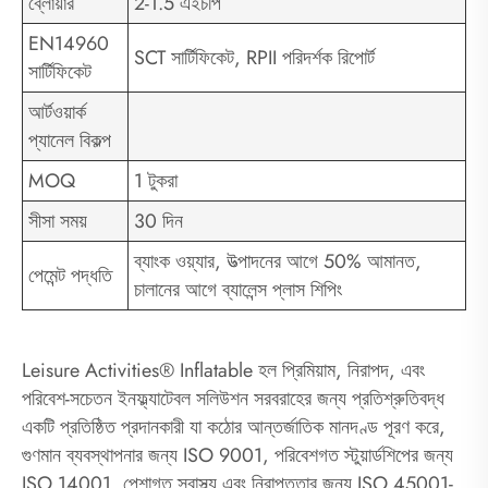
ব্লোয়ার
2-1.5 এইচপি
EN14960
SCT সার্টিফিকেট, RPII পরিদর্শক রিপোর্ট
সার্টিফিকেট
আর্টওয়ার্ক
প্যানেল বিকল্প
MOQ
1 টুকরা
সীসা সময়
30 দিন
ব্যাংক ওয়্যার, উত্পাদনের আগে 50% আমানত,
পেমেন্ট পদ্ধতি
চালানের আগে ব্যালেন্স প্লাস শিপিং
Leisure Activities® Inflatable হল প্রিমিয়াম, নিরাপদ, এবং
পরিবেশ-সচেতন ইনফ্ল্যাটেবল সলিউশন সরবরাহের জন্য প্রতিশ্রুতিবদ্ধ
একটি প্রতিষ্ঠিত প্রদানকারী যা কঠোর আন্তর্জাতিক মানদণ্ড পূরণ করে,
গুণমান ব্যবস্থাপনার জন্য ISO 9001, পরিবেশগত স্টুয়ার্ডশিপের জন্য
ISO 14001, পেশাগত স্বাস্থ্য এবং নিরাপত্তার জন্য ISO 45001-