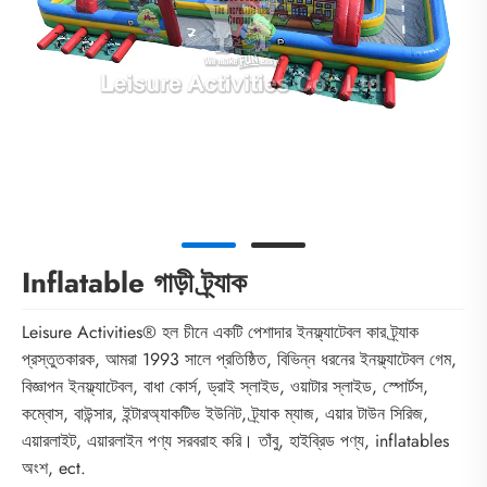
Inflatable গাড়ী ট্র্যাক
Leisure Activities® হল চীনে একটি পেশাদার ইনফ্ল্যাটেবল কার ট্র্যাক
প্রস্তুতকারক, আমরা 1993 সালে প্রতিষ্ঠিত, বিভিন্ন ধরনের ইনফ্ল্যাটেবল গেম,
বিজ্ঞাপন ইনফ্ল্যাটেবল, বাধা কোর্স, ড্রাই স্লাইড, ওয়াটার স্লাইড, স্পোর্টস,
কম্বোস, বাউন্সার, ইন্টারঅ্যাকটিভ ইউনিট, ট্র্যাক ম্যাজ, এয়ার টাউন সিরিজ,
এয়ারলাইট, এয়ারলাইন পণ্য সরবরাহ করি। তাঁবু, হাইব্রিড পণ্য, inflatables
অংশ, ect.