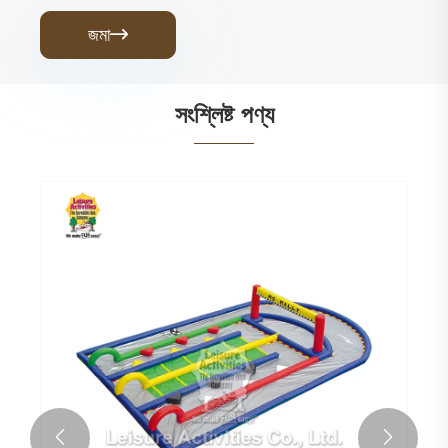
জমা

সংশ্লিষ্ট পণ্য

